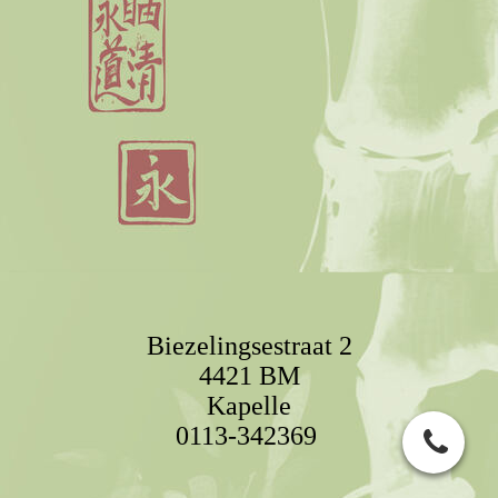
Biezelingsestraat 2
4421 BM
Kapelle
0113-342369